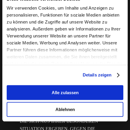
Wir verwenden Cookies, um Inhalte und Anzeigen zu
Widerruf Ihrer Einwilligung zur Datenverarbeitung
personalisieren, Funktionen für soziale Medien anbieten
Viele Datenverarbeitungsvorgänge sind nur mit
zu können und die Zugriffe auf unsere Website zu
Ihrer ausdrücklichen Einwilligung möglich. Sie
analysieren. Außerdem geben wir Informationen zu Ihrer
können eine bereits erteilte Einwilligung jederzeit
Verwendung unserer Website an unsere Partner für
soziale Medien, Werbung und Analysen weiter. Unsere
widerrufen. Die Rechtmäßigkeit der bis zum
Partner führen diese Informationen möglicherweise mit
Widerruf erfolgten Datenverarbeitung bleibt vom
weiteren Daten zusammen, die Sie ihnen bereitgestellt
Widerruf unberührt.
haben oder die sie im Rahmen Ihrer Nutzung der Dienste
Widerspruchsrecht gegen die Datenerhebung in
gesammelt haben.
besonderen Fällen sowie gegen Direktwerbung (Art. 21
Details zeigen
DSGVO)
WENN DIE DATENVERARBEITUNG AUF
Alle zulassen
GRUNDLAGE VON ART. 6 ABS. 1 LIT. E
ODER F DSGVO ERFOLGT, HABEN SIE
Ablehnen
JEDERZEIT DAS RECHT, AUS GRÜNDEN,
DIE SICH AUS IHRER BESONDEREN
SITUATION ERGEBEN, GEGEN DIE